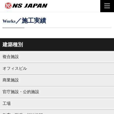
Home
施工実績
戸田建設株式会社
togg
navi
／施工実績
Works
建築種別
複合施設
オフィスビル
商業施設
官庁施設・公的施設
工場