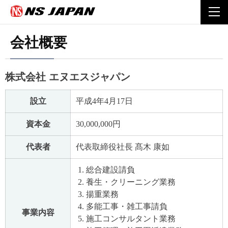
Home
会社案内
会社概要
togg
navi
会社概要
株式会社 エヌエスジャパン
設立
平成4年4月17日
資本金
30,000,000円
代表者
代表取締役社長 髙木 康如
総合建設請負
養生・クリーニング業務
揚重業務
多能工事・雑工事請負
事業内容
施工コンサルタント業務