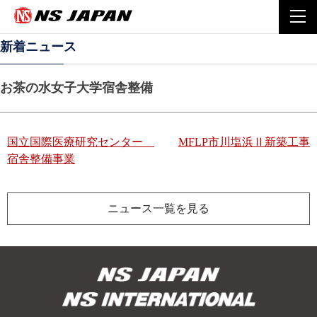
Home
施工実績
お茶の水女子大学宿舎整備
togg
navi
新着ニュース
お茶の水女子大学宿舎整備
投
国立国際医療研究センター
MFLP市川塩浜Ⅱ新築工事
宿舎整備事業
稿
ナ
ニュース一覧を見る
ビ
ゲ
ー
シ