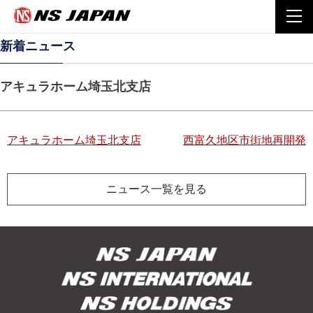
Home
施工実績
アキュラホーム埼玉北支店
togg
navi
新着ニュース
アキュラホーム埼玉北支店
投
アキュラホーム埼玉北支店
西富久地区市街地再開発
稿
ニュース一覧を見る
ナ
ビ
ゲ
ー
シ