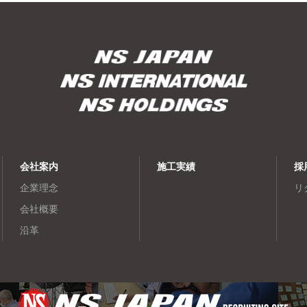
会社案内
施工実績
採
企業理念
リ
会社概要
沿革