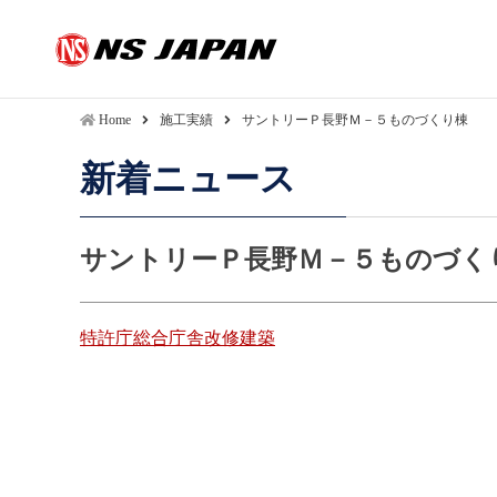
Home
施工実績
サントリーＰ長野Ｍ－５ものづくり棟
新着ニュース
サントリーＰ長野Ｍ－５ものづく
投
特許庁総合庁舎改修建築
稿
ナ
ビ