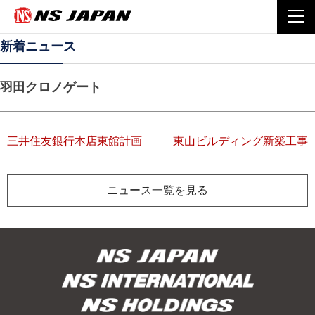
Home
施工実績
羽田クロノゲート
togg
navi
新着ニュース
羽田クロノゲート
投
三井住友銀行本店東館計画
東山ビルディング新築工事
稿
ニュース一覧を見る
ナ
ビ
ゲ
ー
シ