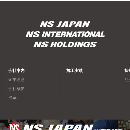
会社案内
施工実績
採
企業理念
リ
会社概要
沿革