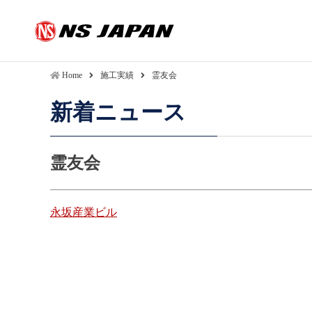
Home
施工実績
霊友会
新着ニュース
霊友会
投
永坂産業ビル
稿
ナ
ビ