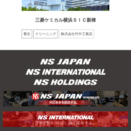
三菱ケミカル横浜ＳＩＣ新棟
養生
クリーニング
株式会社竹中工務店