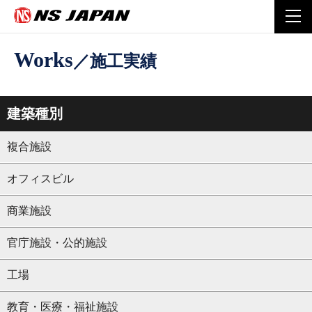
Home
施工実績
研究施設
togg
navi
Works
／施工実績
建築種別
複合施設
オフィスビル
商業施設
官庁施設・公的施設
工場
教育・医療・福祉施設